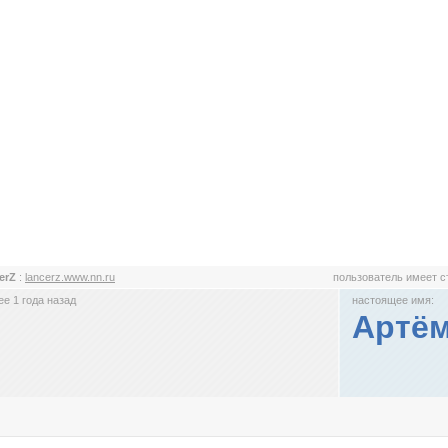
erZ
:
lancerz.www.nn.ru
пользователь имеет 
е 1 года назад
настоящее имя:
Артё