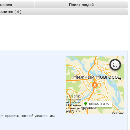
алерея
Поиск людей
равится
( 4 )
Работает на API 2ГИС
Лицензионное соглашение
Для корректной работы
Доехать с 2ГИС
Raster JS API нужен
ключ. Помощь:
api@2gis.ru
и, прописка ключей, диагностика.