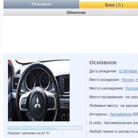
Основное
Блог
( 0 )
Шпионаж
Основное
Дата рождения :
8 Октября
Место рождения :
Россия
,
Н
Место нахождения :
Россия
Место проживания : не ука
Любимые места : не указа
Интересы :
Автомобили
(55
О себе : Автомобильная эл
Любой тюнинг и запчасти 
Портрет заполнен на 67 %