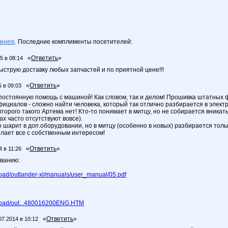
книге
. Последние комплименты посетителей:
«
Ответить
»
5 в 08:14
ыструю доставку любых запчастей и по приятной цене!!!
«
Ответить
»
5 в 09:03
постоянную помощь с машиной! Как словом, так и делом! Прошивка штатных ф
ициалов - сложно найти человека, который так отлично разбирается в элект
орого такого Артема нет! Кто-то понимает в митцу, но не собирается вникат
х часто отсутствуют вовсе).
 шарит в доп.оборудовании, но в митцу (особенно в новых) разбирается тольк
елает все с собственным интересом!
«
Ответить
»
4 в 11:26
ванию:
load/outlander-xl/manuals/user_manual/05.pdf
nload/out...480016200ENG.HTM
«
Ответить
»
07.2014 в 10:12