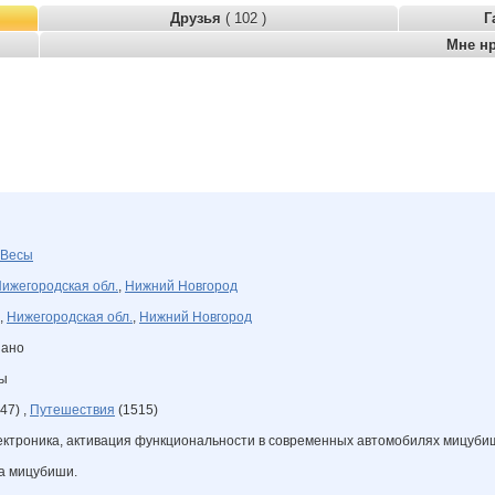
Друзья
( 102 )
Г
Мне н
Весы
ижегородская обл.
,
Нижний Новгород
,
Нижегородская обл.
,
Нижний Новгород
зано
ны
47) ,
Путешествия
(1515)
ектроника, активация функциональности в современных автомобилях мицубиш
на мицубиши.