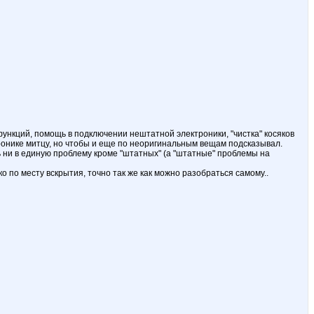
ункций, помощь в подключении нештатной электроники, "чистка" косяков
ронике митцу, но чтобы и еще по неоригинальным вещам подсказывал.
ь ни в единую проблему кроме "штатных" (а "штатные" проблемы на
о по месту вскрытия, точно так же как можно разобраться самому..