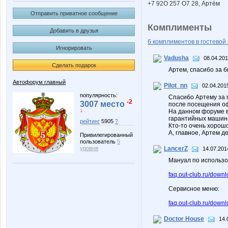
+7 92O 257 О7 28, Артём
Отправить приватное сообщение
Комплименты
Добавить в друзья
6 комплиментов в гостевой 
Игнорировать
Vadusha
08.04.201
Сделать подарок
Артем, спасибо за б
Автофорум главный
Pilot_nn
02.04.201
популярность:
Спасибо Артему за 
-2
3007 место
после посещения оф
↓
На данном форуме вт
гарантийных машина
рейтинг
5905
?
Кто-то очень хорошо
А, главное, Артем д
Привилегированный
пользователь
5
уровня
LancerZ
14.07.201
Мануал по использо
faq.out-club.ru/down
Сервисное меню:
faq.out-club.ru/dow
Doctor House
14.