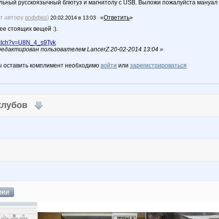
льный русскоязычный блютуз и магнитолу с USB. Выложи пожалуйста мануал
ет автору
воффка
)
«
Ответить
»
20.02.2014 в 13:03
ее стоящих вещей :).
atch?v=U8N_4_s9Tyk
едактирован пользователем LancerZ 20-02-2014 13:04 »
ы оставить комплимент необходимо
войти
или
зарегистрироваться
 клубов
фии