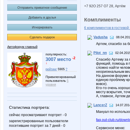
+7 92O 257 О7 28, Артём
Отправить приватное сообщение
Добавить в друзья
Комплименты
Игнорировать
6 комплиментов в гостевой 
Vadusha
Сделать подарок
08.04.201
Артем, спасибо за б
Автофорум главный
Pilot_nn
02.04.201
популярность:
-2
3007 место
Спасибо Артему за 
↓
функций, помощь в 
сложно найти челове
рейтинг
5905
?
неоригинальным ве
На данном форуме вт
Привилегированный
единую проблему кр
пользователь
5
вовсе).
уровня
Кто-то очень хорошо
месту вскрытия, точ
А, главное, Артем д
LancerZ
14.07.201
Статистика портрета:
Мануал по использо
сейчас просматривают портрет - 0
faq.out-club.ru/down
зарегистрированные пользователи
посетившие портрет за 7 дней - 0
Сервисное меню: