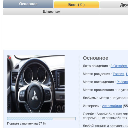
Основное
Блог
( 0 )
Дру
Шпионаж
Основное
Дата рождения :
8 Октября
Место рождения :
Россия
,
Н
Место нахождения :
Россия
Место проживания : не ука
Любимые места : не указа
Интересы :
Автомобили
(55
О себе : Автомобильная эл
современных автомобилях 
Портрет заполнен на 67 %
Любой тюнинг и запчасти 