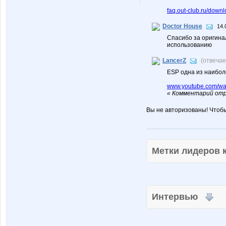
faq.out-club.ru/dow
Doctor House
14.
Спасибо за оригина
использованию
LancerZ
(отвеча
ESP одна из наибол
www.youtube.com/w
« Комментарий отр
Вы не авторизованы! Чтоб
Метки лидеров
Интервью